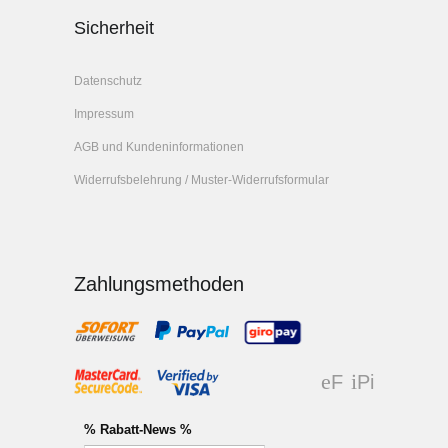
Sicherheit
Datenschutz
Impressum
AGB und Kundeninformationen
Widerrufsbelehrung / Muster-Widerrufsformular
Zahlungsmethoden
F
Pi
ac
nt
eb
er
% Rabatt-News %
oo
es