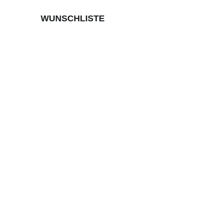
WUNSCHLISTE
Meine Wunschliste
0
LOGIN
Benutzername
Passwort
Angemeldet bleiben