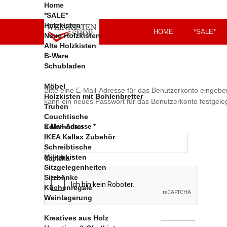
Home
*SALE*
Holzkisten
HOME
*SALE*
Neue Holzkisten
Alte Holzkisten
B-Ware
Schubladen
Möbel
Bitte eine E-Mail-Adresse für das Benutzerkonto eingebe
Holzkisten mit Bohlenbretter
kann ein neues Passwort für das Benutzerkonto festgele
Truhen
Couchtische
Kommoden
E-Mail-Adresse
*
IKEA Kallax Zubehör
Schreibtische
Militärkisten
Captcha
*
Sitzgelegenheiten
Sitzbänke
Küchenregale
Weinlagerung
Kreatives aus Holz