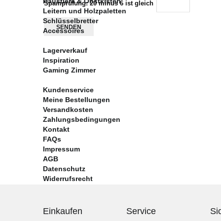
Haustiere & Obstkisten
Spamprüfung: 20 minus 6 ist gleich
Leitern und Holzpaletten
Schlüsselbretter
SENDEN
Accessoires
Lagerverkauf
Inspiration
Gaming Zimmer
Kundenservice
Meine Bestellungen
Versandkosten
Zahlungsbedingungen
Kontakt
FAQs
Impressum
AGB
Datenschutz
Widerrufsrecht
Einkaufen
Service
Si