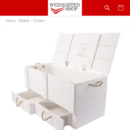
Home
Möbel
Truhen
/
/