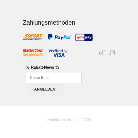
Zahlungsmethoden
F
Pi
ac
nt
eb
er
% Rabatt-News %
oo
es
k
t
weinkisten-shop.de I 2020