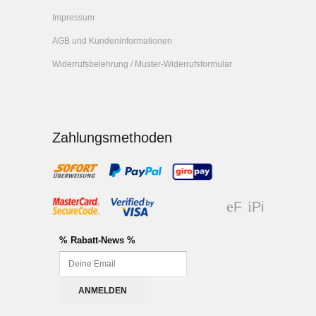
Impressum
AGB und Kundeninformationen
Widerrufsbelehrung / Muster-Widerrufsformular
Zahlungsmethoden
F
Pi
ac
nt
eb
er
% Rabatt-News %
oo
es
k
t