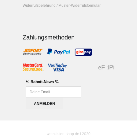
Widerrufsbelehrung / Muster-Widerrufsformular
Zahlungsmethoden
F
Pi
ac
nt
eb
er
% Rabatt-News %
oo
es
k
t
weinkisten-shop.de I 2020