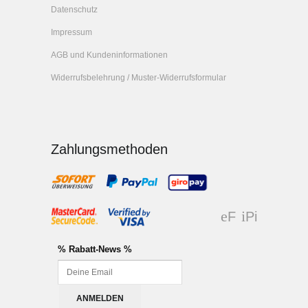
Datenschutz
Impressum
AGB und Kundeninformationen
Widerrufsbelehrung / Muster-Widerrufsformular
Zahlungsmethoden
F
Pi
ac
nt
eb
er
% Rabatt-News %
oo
es
k
t