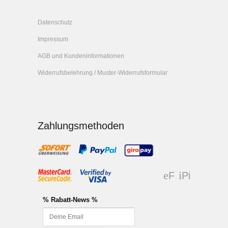
Datenschutz
Impressum
AGB und Kundeninformationen
Widerrufsbelehrung / Muster-Widerrufsformular
Zahlungsmethoden
F
Pi
ac
nt
eb
er
% Rabatt-News %
oo
es
k
t